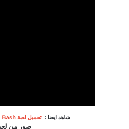
شاهد ايضا :
تحميل لعبة Crash_Bash القديمة للكمبيوتر من ميديا فاير
صور من لعبة