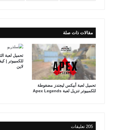
مقالات ذات صلة
للكمبيوتر | كي
لاين
تحميل لعبة أبيكس ليجندز مضغوطة
للكمبيوتر تنزيل لعبة Apex Legends
‫205 تعليقات