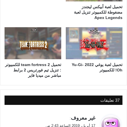
تحميل لعبة أبيكس ليجندز
مضغوطة للكمبيوتر تنزيل لعبة
Apex Legends
تحميل لعبة يوغي 2022 Yu-Gi-
تحميل team fortress 2 للكمبيوتر
Oh! للكمبيوتر
: تنزيل تيم فورتريس 2 برابط
مباشر من ميديا فاير
‫37 تعليقات
ي
غير معروف
:
ق
17 أبريل، 2019 الساعة 2:43 ص