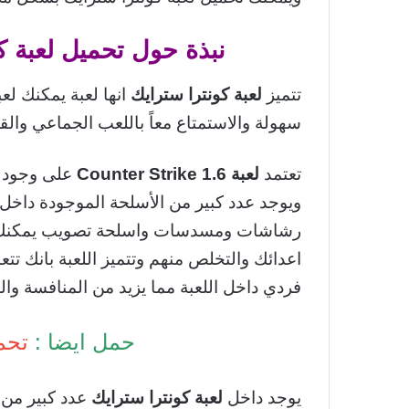
نبذة حول تحميل لعبة كونترا ست
تتميز
لعبة كونترا سترايك
انها لعبة يمكنك ل
سهولة والاستمتاع معاً باللعب الجماعي والقيا
تعتمد
لعبة Counter Strike 1.6
على وجود ف
ويوجد عدد كبير من الأسلحة الموجودة داخل 
رشاشات ومسدسات واسلحة تصويب يمكنك است
اعدائك والتخلص منهم وتتميز اللعبة بانك تت
فردي داخل اللعبة مما يزيد من المنافسة وال
حمل ايضا :
تحم
يوجد داخل
لعبة كونترا سترايك
عدد كبير من ا