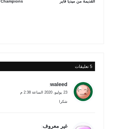
القديمة من ميديا فاير
Champions
‫5 تعليقات
ي
waleed
:
ق
23 يوليو، 2020 الساعة 2:38 م
و
شكرا
ل
ي
غير معروف
: