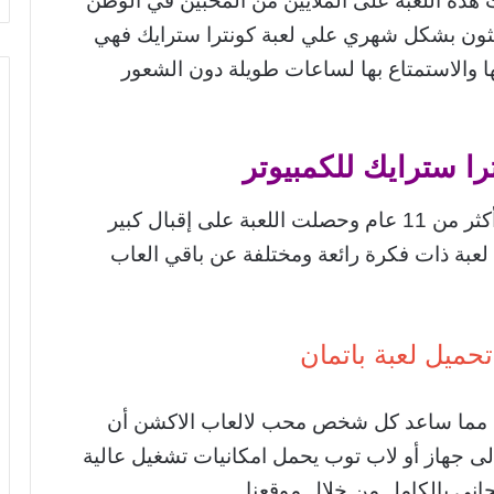
 هذه اللعبة على الملايين من المحبين في الوطن
ثون بشكل شهري علي لعبة كونترا سترايك فهي
ا والاستمتاع بها لساعات طويلة دون الشعور
را سترايك للكمبيوتر
تم اصدار لعبة كونترا سترايك لأول مرة منذ أكثر من 11 عام وحصلت اللعبة على إقبال كبير
لعبة ذات فكرة رائعة ومختلفة عن باقي العاب
تحميل لعبة باتمان
يفة مما ساعد كل شخص محب لالعاب الاكشن أن
 إلى جهاز أو لاب توب يحمل امكانيات تشغيل عالية
اني بالكامل من خلال موقعنا.