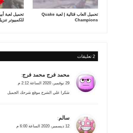
تحميل العاب قتالية | لعبة Quake
تحميل لعبة أ
Champions
للكمبيوتر تنزيل لعبة ds
‫2 تعليقات
ي
محمد فرج محمد فرج
:
ق
29 نوفمبر، 2020 الساعة 2:12 م
و
شكرا علي الشرح موقع شرحك الجميل
ل
ي
سالم
:
ق
12 ديسمبر، 2020 الساعة 6:00 م
و