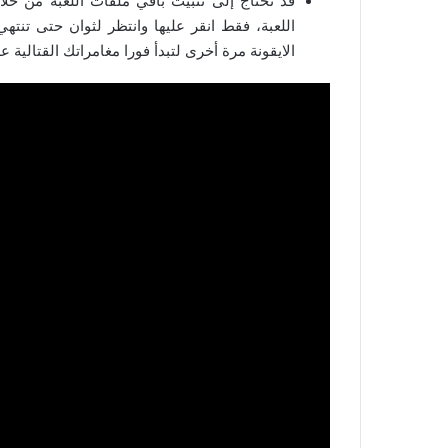
اللعبة، فقط انقر عليها وانتظر لثوان حتى تنته
الايقونة مرة أخرى لتبدأ فورا مغامراتك القتالية 