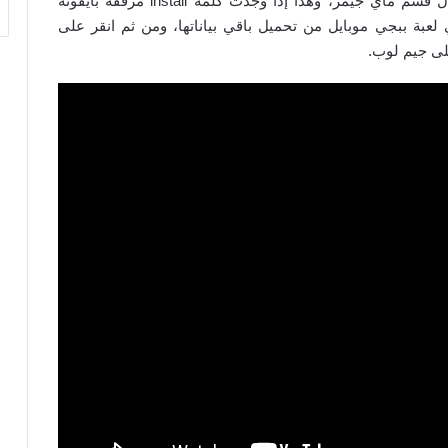
قد تحتاج إلى تثبيت باقي ملفات اللعبة من خلال قسم ماي جيمز، وهذا إذا وجدت كلمة install مرفقة بأيقونة
ي لعبة ببجي موبايل من تحميل باقي بياناتها، ومن ثم انقر على
على جيم لوب.